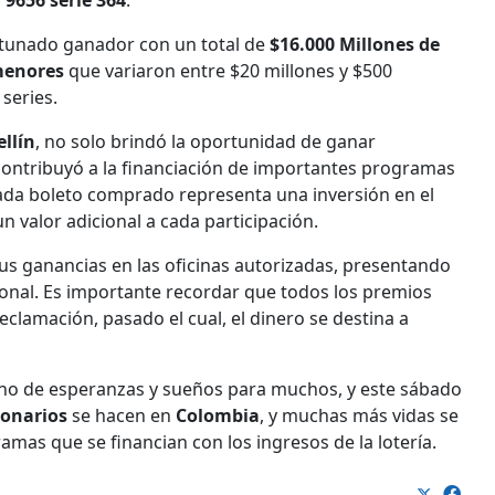
l
9656 serie 364
.
rtunado ganador con un total de
$16.000 Millones de
menores
que variaron entre $20 millones y $500
series.
llín
, no solo brindó la oportunidad de ganar
ontribuyó a la financiación de importantes programas
Cada boleto comprado representa una inversión en el
n valor adicional a cada participación.
s ganancias en las oficinas autorizadas, presentando
rsonal. Es importante recordar que todos los premios
eclamación, pasado el cual, el dinero se destina a
eno de esperanzas y sueños para muchos, y este sábado
lonarios
se hacen en
Colombia
, y muchas más vidas se
mas que se financian con los ingresos de la lotería.