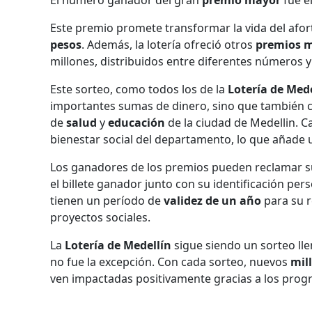
El número ganador del gran
premio mayor
fue e
Este premio promete transformar la vida del afo
pesos
. Además, la lotería ofreció otros
premios 
millones, distribuidos entre diferentes números y 
Este sorteo, como todos los de la
Lotería de Mede
importantes sumas de dinero, sino que también c
de
salud
y
educación
de la ciudad de Medellin. 
bienestar social del departamento, lo que añade u
Los ganadores de los premios pueden reclamar su
el billete ganador junto con su identificación pe
tienen un período de
validez de un año
para su r
proyectos sociales.
La
Lotería de Medellín
sigue siendo un sorteo ll
no fue la excepción. Con cada sorteo, nuevos
mil
ven impactadas positivamente gracias a los progra